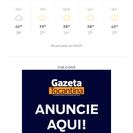
SEG
TER
QUA
QUI
SEX
40°
39°
38°
38°
40°
28°
27°
24°
25°
23°
Atualizado às 04h01
PUBLICIDADE