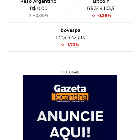
Peso Argentino
Bitcoin
R$ 0,00
R$ 349,103,51
+0,00%
-0,28%
Ibovespa
172,513,42 pts
-1.73%
PUBLICIDADE