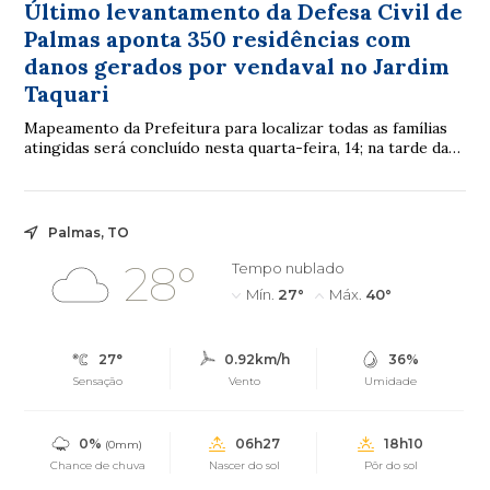
Último levantamento da Defesa Civil de
Palmas aponta 350 residências com
danos gerados por vendaval no Jardim
Taquari
Mapeamento da Prefeitura para localizar todas as famílias
atingidas será concluído nesta quarta-feira, 14; na tarde da
terça-feira, 13, a secretári...
Palmas, TO
28°
Tempo nublado
Mín.
27°
Máx.
40°
27°
0.92km/h
36%
Sensação
Vento
Umidade
0%
06h27
18h10
(0mm)
Chance de chuva
Nascer do sol
Pôr do sol