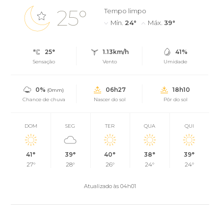
25°
Tempo limpo
Mín.
24°
Máx.
39°
25°
1.13km/h
41%
Sensação
Vento
Umidade
0%
06h27
18h10
(0mm)
Chance de chuva
Nascer do sol
Pôr do sol
DOM
SEG
TER
QUA
QUI
41°
39°
40°
38°
39°
27°
28°
26°
24°
24°
Atualizado às 04h01