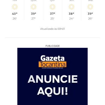
TER
QUA
QUI
SEX
SÁB
40°
39°
37°
38°
39°
26°
27°
25°
24°
26°
Atualizado às 00h01
PUBLICIDADE