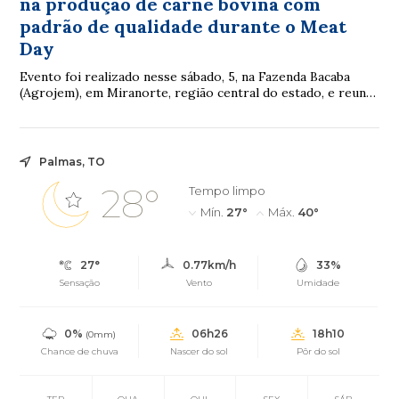
na produção de carne bovina com
padrão de qualidade durante o Meat
Day
Evento foi realizado nesse sábado, 5, na Fazenda Bacaba
(Agrojem), em Miranorte, região central do estado, e reuniu
mais de 500 participantes
Palmas, TO
28°
Tempo limpo
Mín.
27°
Máx.
40°
27°
0.77km/h
33%
Sensação
Vento
Umidade
0%
06h26
18h10
(0mm)
Chance de chuva
Nascer do sol
Pôr do sol