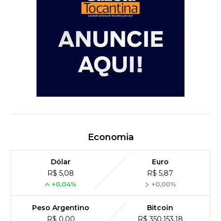
Economia
Dólar
Euro
R$ 5,08
R$ 5,87
+0,04%
+0,00%
Peso Argentino
Bitcoin
R$ 0,00
R$ 350,153,18