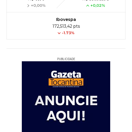
+0,00%
+0,02%
Ibovespa
172,513,42 pts
-1.73%
PUBLICIDADE