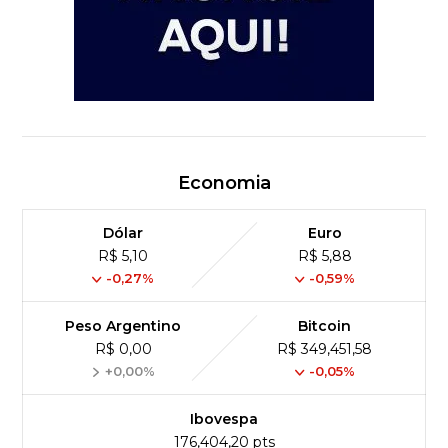
Economia
Dólar
Euro
R$ 5,10
R$ 5,88
-0,27%
-0,59%
Peso Argentino
Bitcoin
R$ 0,00
R$ 349,451,58
+0,00%
-0,05%
Ibovespa
176,404,20 pts