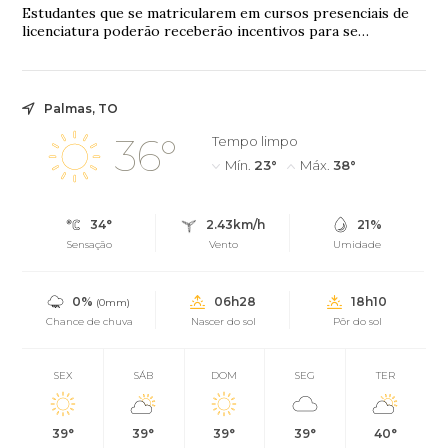
Estudantes que se matricularem em cursos presenciais de
licenciatura poderão receberão incentivos para se
tornarem professores da educação básica.F...
Palmas, TO
36°
Tempo limpo
Mín.
23°
Máx.
38°
34°
2.43km/h
21%
Sensação
Vento
Umidade
0%
06h28
18h10
(0mm)
Chance de chuva
Nascer do sol
Pôr do sol
SEX
SÁB
DOM
SEG
TER
39°
39°
39°
39°
40°