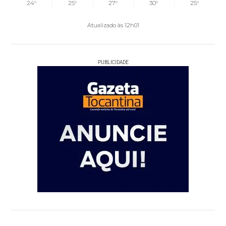
24°
25°
27°
30°
25°
Atualizado às 12h01
PUBLICIDADE