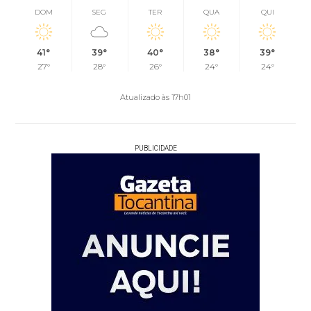
DOM
SEG
TER
QUA
QUI
41°
39°
40°
38°
39°
27°
28°
26°
24°
24°
Atualizado às 17h01
PUBLICIDADE