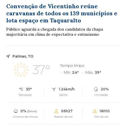
Convenção de Vicentinho reúne
caravanas de todos os 139 municípios e
lota espaço em Taquaralto
Público aguarda a chegada dos candidatos da chapa
majoritária em clima de expectativa e entusiasmo
Palmas, TO
37°
Tempo limpo
Mín.
24°
Máx.
39°
35°
1.24km/h
20%
Sensação
Vento
Umidade
0%
06h27
18h10
(0mm)
Chance de chuva
Nascer do sol
Pôr do sol