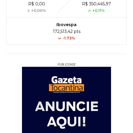
R$ 0,00
R$ 350,445,97
+0,00%
+0,11%
Ibovespa
172,513,42 pts
-1.73%
PUBLICIDADE