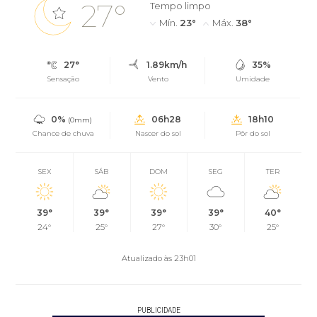
27°
Tempo limpo
Mín.
23°
Máx.
38°
27°
1.89km/h
35%
Sensação
Vento
Umidade
0%
06h28
18h10
(0mm)
Chance de chuva
Nascer do sol
Pôr do sol
SEX
SÁB
DOM
SEG
TER
39°
39°
39°
39°
40°
24°
25°
27°
30°
25°
Atualizado às 23h01
PUBLICIDADE