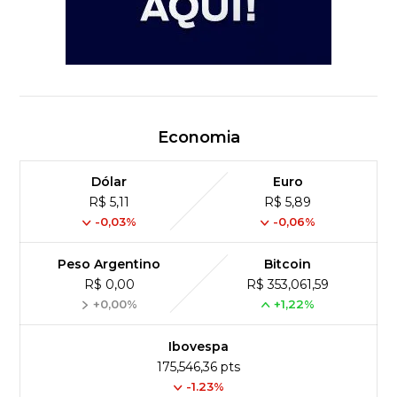
Economia
Dólar
Euro
R$ 5,11
R$ 5,89
-0,03%
-0,06%
Peso Argentino
Bitcoin
R$ 0,00
R$ 353,061,59
+0,00%
+1,22%
Ibovespa
175,546,36 pts
-1.23%