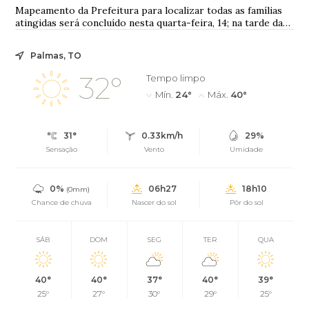
Mapeamento da Prefeitura para localizar todas as famílias
atingidas será concluído nesta quarta-feira, 14; na tarde da
terça-feira, 13, a secretári...
Palmas, TO
32°
Tempo limpo
Mín.
24°
Máx.
40°
31°
0.33km/h
29%
Sensação
Vento
Umidade
0%
06h27
18h10
(0mm)
Chance de chuva
Nascer do sol
Pôr do sol
SÁB
DOM
SEG
TER
QUA
40°
40°
37°
40°
39°
25°
27°
30°
29°
25°