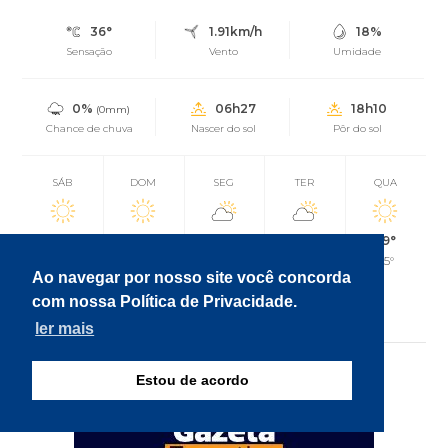
36°
1.91km/h
18%
Sensação
Vento
Umidade
0%
06h27
18h10
(0mm)
Chance de chuva
Nascer do sol
Pôr do sol
SÁB
DOM
SEG
TER
QUA
40°
40°
37°
40°
39°
25°
27°
30°
29°
25°
Ao navegar por nosso site você concorda
com nossa Política de Privacidade.
Atualizado às 16h01
ler mais
Estou de acordo
PUBLICIDADE