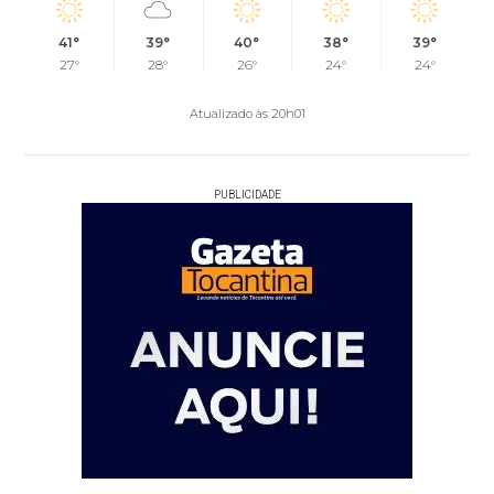
41°
39°
40°
38°
39°
27°
28°
26°
24°
24°
Atualizado às 20h01
PUBLICIDADE