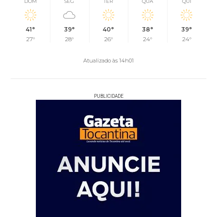
DOM
SEG
TER
QUA
QUI
41°
39°
40°
38°
39°
27°
28°
26°
24°
24°
Atualizado às 14h01
PUBLICIDADE