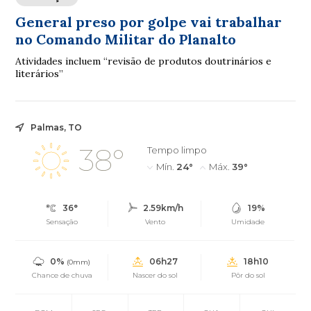
General preso por golpe vai trabalhar
no Comando Militar do Planalto
Atividades incluem “revisão de produtos doutrinários e
literários”
Palmas, TO
38°
Tempo limpo
Mín.
24°
Máx.
39°
36°
2.59km/h
19%
Sensação
Vento
Umidade
0%
06h27
18h10
(0mm)
Chance de chuva
Nascer do sol
Pôr do sol