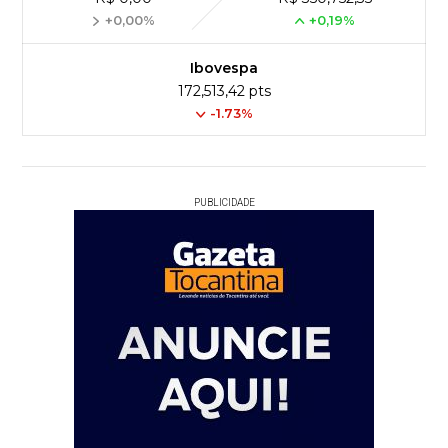
+0,00%
+0,19%
Ibovespa
172,513,42 pts
-1.73%
PUBLICIDADE