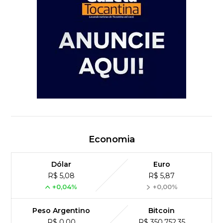
Economia
Dólar
Euro
R$ 5,08
R$ 5,87
+0,04%
+0,00%
Peso Argentino
Bitcoin
R$ 0,00
R$ 350,752,35