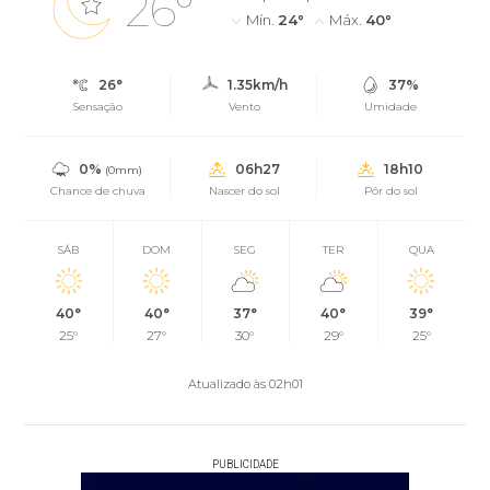
26°
Mín.
24°
Máx.
40°
26°
1.35km/h
37%
Sensação
Vento
Umidade
0%
06h27
18h10
(0mm)
Chance de chuva
Nascer do sol
Pôr do sol
SÁB
DOM
SEG
TER
QUA
40°
40°
37°
40°
39°
25°
27°
30°
29°
25°
Atualizado às 02h01
PUBLICIDADE