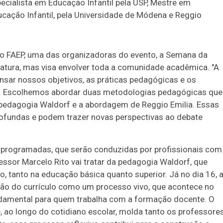
cialista em Educação Infantil pela USP, Mestre em
cação Infantil, pela Universidade de Módena e Reggio
rio FAEP, uma das organizadoras do evento, a Semana da
iatura, mas visa envolver toda a comunidade acadêmica. "A
nsar nossos objetivos, as práticas pedagógicas e os
. Escolhemos abordar duas metodologias pedagógicas que
 pedagogia Waldorf e a abordagem de Reggio Emilia. Essas
rofundas e podem trazer novas perspectivas ao debate
s programadas, que serão conduzidas por profissionais com
fessor Marcelo Rito vai tratar da pedagogia Waldorf, que
, tanto na educação básica quanto superior. Já no dia 16, 
ução do currículo como um processo vivo, que acontece no
undamental para quem trabalha com a formação docente. O
 ao longo do cotidiano escolar, molda tanto os professore