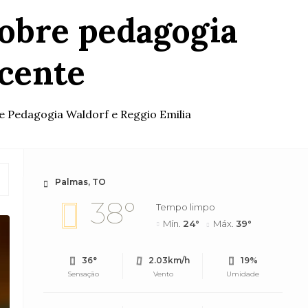
sobre pedagogia
cente
e Pedagogia Waldorf e Reggio Emilia
Palmas, TO
38°
Tempo limpo
Mín.
24°
Máx.
39°
36°
2.03km/h
19%
Sensação
Vento
Umidade