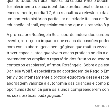
quanto todos os trabalhadores da escola. Para o docente
fortalecimento de sua identidade profissional e de suas
encerramento, no dia 17, Ana ressaltou a relevância da
um contexto histórico particular na cidade italiana de
educação infantil, especialmente no que diz respeito à p
A professora Rosângela Reis, coordenadora dos cursos d
evento, reforçou o impacto que essas discussões podem 
com essas abordagens pedagógicas que muitas vezes 
trazer especialistas que vivem essas práticas no dia a 
pretendemos ampliar o repertório dos futuros educador
contextos escolares", afirmou Rosângela. Sobre a pales
Danielle Wolff, especialista na abordagem de Reggio Emi
ter vivido intensamente a prática educativa dessa escol
abordagem valoriza a autonomia das crianças e como po
oportunidade única para os alunos compreenderem co
às suas práticas pedagógicas."
Continua 