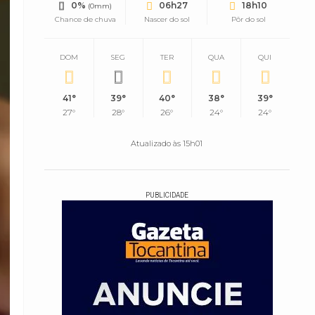
0%
06h27
18h10
(0mm)
Chance de chuva
Nascer do sol
Pôr do sol
DOM
SEG
TER
QUA
QUI
41°
39°
40°
38°
39°
27°
28°
26°
24°
24°
Atualizado às 15h01
PUBLICIDADE