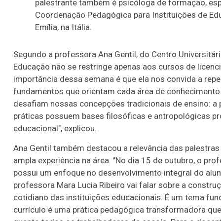
palestrante também é psicóloga de formação, espe
Coordenação Pedagógica para Instituições de Edu
Emília, na Itália.
Segundo a professora Ana Gentil, do Centro Universitá
Educação não se restringe apenas aos cursos de licenc
importância dessa semana é que ela nos convida a repe
fundamentos que orientam cada área de conhecimento
desafiam nossas concepções tradicionais de ensino: a
práticas possuem bases filosóficas e antropológicas p
educacional", explicou.
Ana Gentil também destacou a relevância das palestra
ampla experiência na área. "No dia 15 de outubro, o pro
possui um enfoque no desenvolvimento integral do aluno
professora Mara Lucia Ribeiro vai falar sobre a constr
cotidiano das instituições educacionais. É um tema f
currículo é uma prática pedagógica transformadora que,