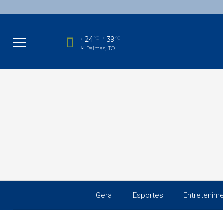
24
39
°C
°C
Palmas, TO
Geral
Esportes
Entretenim