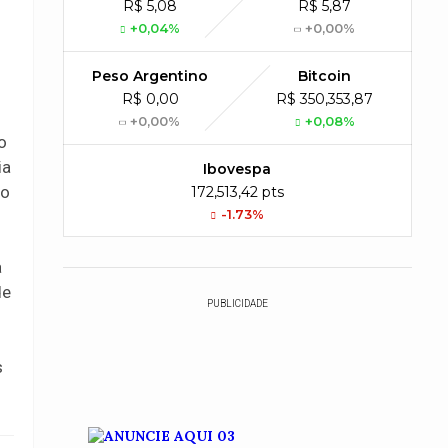
R$ 5,08
R$ 5,87
+0,04%
+0,00%
Peso Argentino
Bitcoin
R$ 0,00
R$ 350,353,87
+0,00%
+0,08%
o
ia
Ibovespa
Ao
172,513,42 pts
-1.73%
a
de
PUBLICIDADE
s