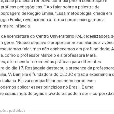
, esse processo reflexivo contribui para a construção e
 práticas pedagógicas. " Ao falar sobre a palestra de
 abordagem de Reggio Emilia. "Essa metodologia, criada em
 Reggio Emilia, revolucionou a forma como enxergamos a
rimeira infância.
e licenciatura do Centro Universitário FAEP, idealizadora d
gerar. "Nosso objetivo é proporcionar aos alunos a vivênc
escutamos falar, mas não conhecemos em profundidade. 
dia, como o professor Marcelo e a professora Mara,
es, oferecendo ferramentas práticas para diferentes
tra do dia 17, Rosângela destacou a presença da professor
lia. "A Danielle é fundadora do CEDUC e traz a experiência 
a italiana. Ela vai compartilhar conosco como essa
demos aplicar esses princípios no Brasil. É uma
mo essas metodologias inovadoras podem ser incorporada
após a publicidade