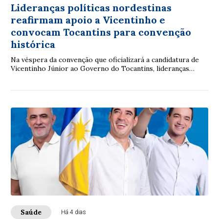
Lideranças políticas nordestinas
reafirmam apoio a Vicentinho e
convocam Tocantins para convenção
histórica
Na véspera da convenção que oficializará a candidatura de
Vicentinho Júnior ao Governo do Tocantins, lideranças
políticas e comunitárias de origem nordestina participaram,
na manhã desta terça-feira (4), de encontro, em Palmas, para
reafirmar apoio ao projeto e mobilizar a população para o
evento que acontece nesta quarta-feira (5), às 17 horas, no
estacionamento do Ginásio Ayrton Senna, em Taquaralto,
em Palmas.
Saúde
Há 4 dias