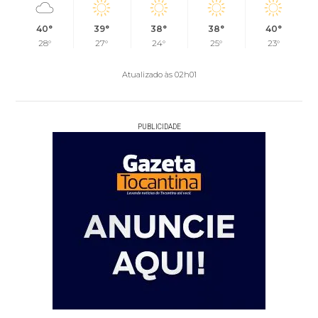
40°
39°
38°
38°
40°
28°
27°
24°
25°
23°
Atualizado às 02h01
PUBLICIDADE