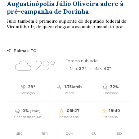
Augustinópolis Júlio Oliveira adere à
pré-campanha de Dorinha
Julio também é primeiro suplente do deputado federal de
Vicentinho Jr, de quem chegou a assumir o mandato por
seis meses em 2024
Palmas, TO
29°
Tempo nublado
Mín.
27°
Máx.
40°
28°
1.75km/h
32%
Sensação
Vento
Umidade
0%
06h27
18h10
(0mm)
Chance de chuva
Nascer do sol
Pôr do sol
SEG
TER
QUA
QUI
SEX