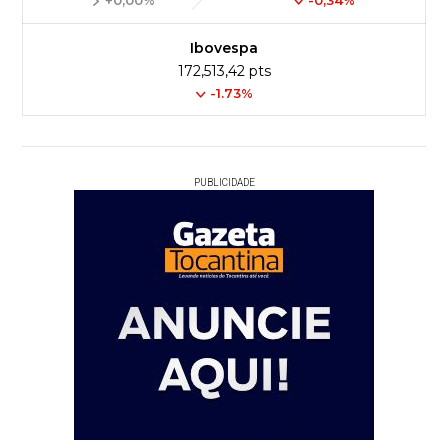
+0,00%
-0,34%
Ibovespa
172,513,42 pts
-1.73%
PUBLICIDADE