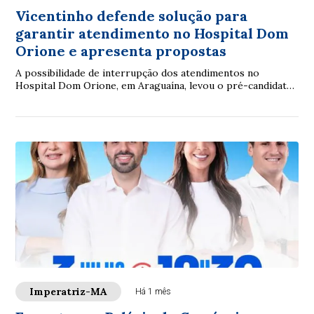
Vicentinho defende solução para
garantir atendimento no Hospital Dom
Orione e apresenta propostas
A possibilidade de interrupção dos atendimentos no
Hospital Dom Orione, em Araguaína, levou o pré-candidato
ao Governo do Tocantins, Vicentinho Júnior, a defender uma
solução permanente para dar estabilidade financeira às
unidades que atendem pelo Sistema Único de Saúde (SUS).
Embora uma decisão judicial tenha determinado a
continuidade dos serviços, o hospital recorreu da decisão,
mantendo a preocupação sobre a continuidade do impasse.
Imperatriz-MA
Há 1 mês