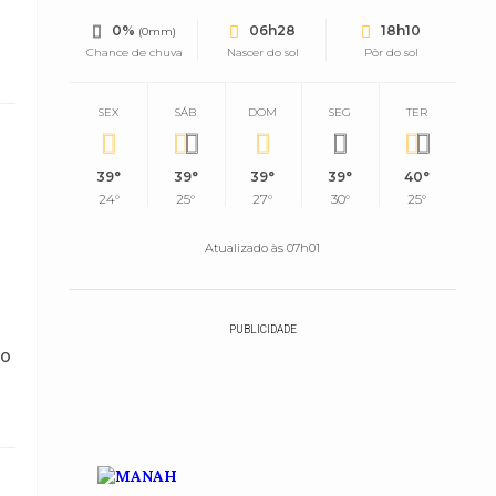
0%
06h28
18h10
(0mm)
Chance de chuva
Nascer do sol
Pôr do sol
SEX
SÁB
DOM
SEG
TER
39°
39°
39°
39°
40°
24°
25°
27°
30°
25°
Atualizado às 07h01
PUBLICIDADE
do