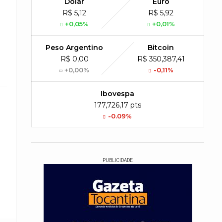
Dólar
Euro
R$ 5,12
R$ 5,92
+0,05%
+0,01%
Peso Argentino
Bitcoin
R$ 0,00
R$ 350,387,41
+0,00%
-0,11%
Ibovespa
177,726,17 pts
-0.09%
PUBLICIDADE