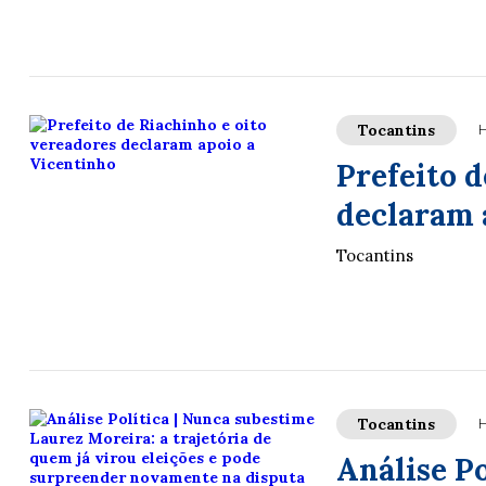
Tocantins
H
Prefeito d
declaram 
Tocantins
Tocantins
H
Análise P