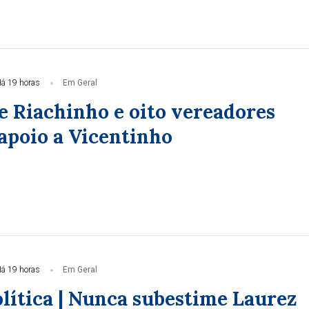
á 19 horas
Em Geral
e Riachinho e oito vereadores
apoio a Vicentinho
á 19 horas
Em Geral
olítica | Nunca subestime Laurez