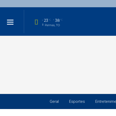
23
38
°C
°C
Palmas, TO
Geral
Esportes
Entretenim