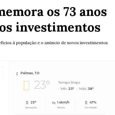
memora os 73 anos
os investimentos
fícios à população e o anúncio de novos investimentos
Palmas, TO
23°
Tempo limpo
Mín.
23°
Máx.
38°
23°
1.4km/h
47%
Sensação
Vento
Umidade