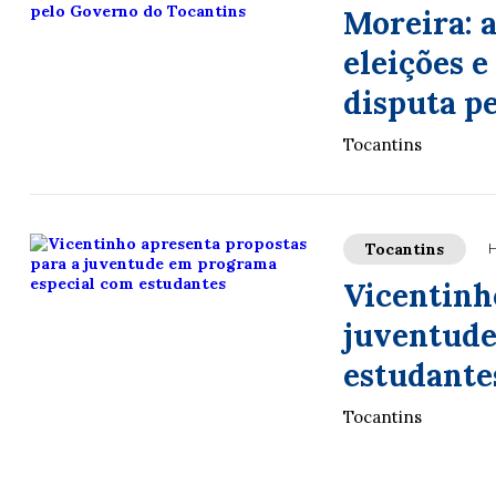
Moreira: a
eleições 
disputa p
Tocantins
Tocantins
H
Vicentinh
juventude
estudante
Tocantins