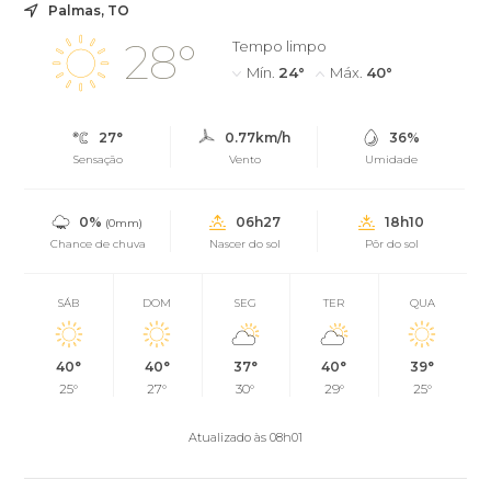
Palmas, TO
28°
Tempo limpo
Mín.
24°
Máx.
40°
27°
0.77km/h
36%
Sensação
Vento
Umidade
0%
06h27
18h10
(0mm)
Chance de chuva
Nascer do sol
Pôr do sol
SÁB
DOM
SEG
TER
QUA
40°
40°
37°
40°
39°
25°
27°
30°
29°
25°
Atualizado às 08h01