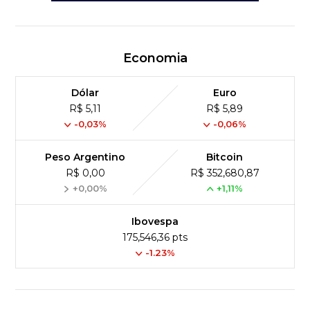
Economia
Dólar
Euro
R$ 5,11
R$ 5,89
-0,03%
-0,06%
Peso Argentino
Bitcoin
R$ 0,00
R$ 352,680,87
+0,00%
+1,11%
Ibovespa
175,546,36 pts
-1.23%