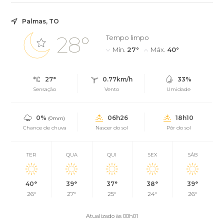
Palmas, TO
28°
Tempo limpo
Mín.
27°
Máx.
40°
27°
0.77km/h
33%
Sensação
Vento
Umidade
0%
06h26
18h10
(0mm)
Chance de chuva
Nascer do sol
Pôr do sol
TER
QUA
QUI
SEX
SÁB
40°
39°
37°
38°
39°
26°
27°
25°
24°
26°
Atualizado às 00h01