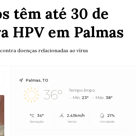
os têm até 30 de
tra HPV em Palmas
 contra doenças relacionadas ao vírus
Palmas, TO
36°
Tempo limpo
Mín.
23°
Máx.
38°
34°
2.43km/h
21%
Sensação
Vento
Umidade