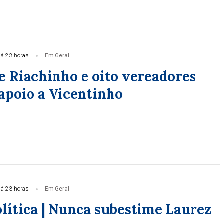
á 23 horas
Em Geral
e Riachinho e oito vereadores
apoio a Vicentinho
á 23 horas
Em Geral
olítica | Nunca subestime Laurez