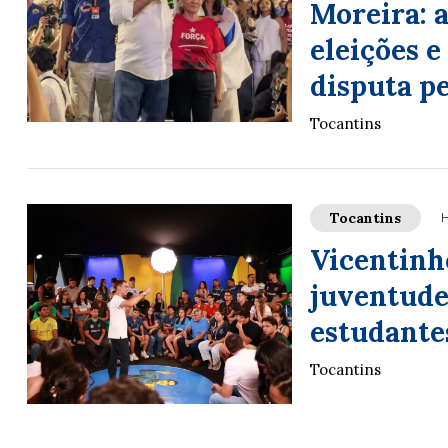
Moreira: a
eleições 
disputa p
Tocantins
Tocantins
H
Vicentinh
juventude
estudante
Tocantins