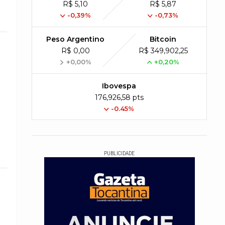
R$ 5,10
R$ 5,87
-0,39%
-0,73%
Peso Argentino
Bitcoin
R$ 0,00
R$ 349,902,25
+0,00%
+0,20%
Ibovespa
176,926,58 pts
-0.45%
PUBLICIDADE