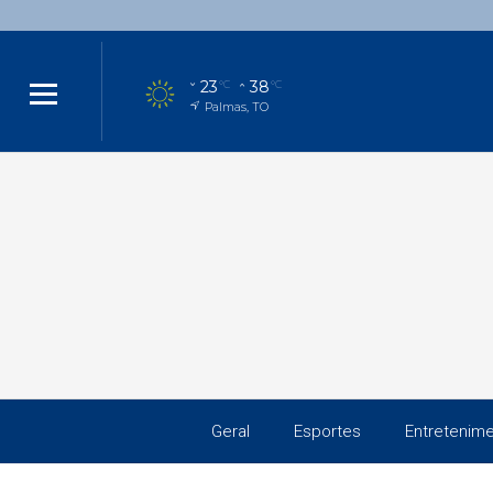
23
38
°C
°C
Palmas, TO
Geral
Esportes
Entretenim