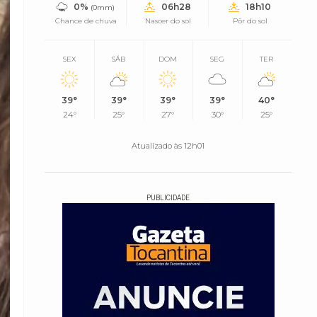
0%
06h28
18h10
(0mm)
Chance de chuva
Nascer do sol
Pôr do sol
SEX
SÁB
DOM
SEG
TER
39°
39°
39°
39°
40°
24°
25°
27°
30°
25°
Atualizado às 12h01
PUBLICIDADE