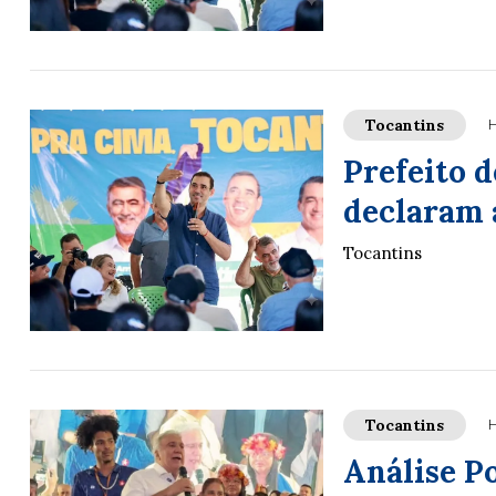
Tocantins
H
Prefeito d
declaram 
Tocantins
Tocantins
H
Análise P