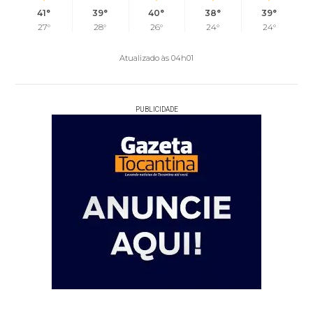
41°
39°
40°
38°
39°
27°
28°
26°
24°
24°
Atualizado às 04h01
PUBLICIDADE