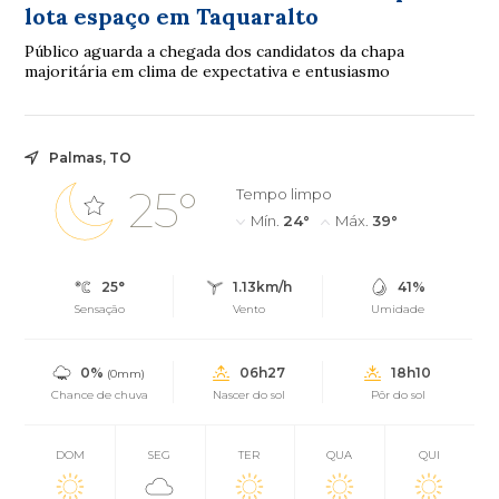
lota espaço em Taquaralto
Público aguarda a chegada dos candidatos da chapa
majoritária em clima de expectativa e entusiasmo
Palmas, TO
25°
Tempo limpo
Mín.
24°
Máx.
39°
25°
1.13km/h
41%
Sensação
Vento
Umidade
0%
06h27
18h10
(0mm)
Chance de chuva
Nascer do sol
Pôr do sol
DOM
SEG
TER
QUA
QUI