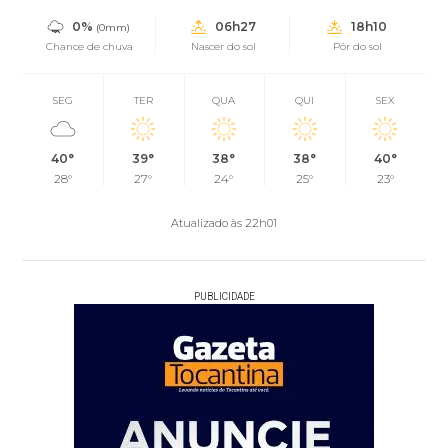
0%
06h27
18h10
(0mm)
Chance de chuva
Nascer do sol
Pôr do sol
SEG
TER
QUA
QUI
SEX
40°
39°
38°
38°
40°
28°
27°
24°
25°
23°
Atualizado às 22h01
PUBLICIDADE