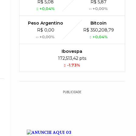
R$ 5,08
R$ 5,87
+0,04%
+0,00%
Peso Argentino
Bitcoin
R$ 0,00
R$ 350,208,79
+0,00%
+0,04%
Ibovespa
172,513,42 pts
-1.73%
PUBLICIDADE