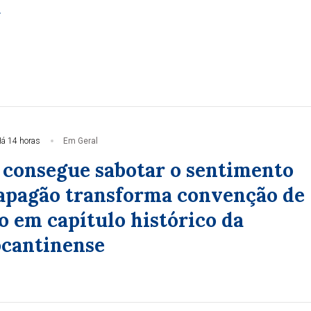
a
á 14 horas
Em Geral
consegue sabotar o sentimento
 apagão transforma convenção de
o em capítulo histórico da
ocantinense