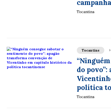
campanh
Tocantins
Tocantins
H
“Ninguém 
do povo”:
Vicentinh
política t
Tocantins