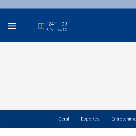
24
39
°C
°C
Palmas, TO
Geral
Esportes
Entretenim