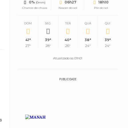
0%
06h27
18h10
(0mm)
Chance de chuva
Nascer do sol
Pôr do sol
DOM
SEG
TER
QUA
QUI
41°
39°
40°
38°
39°
27°
28°
26°
24°
24°
Atualizado às 01h01
PUBLICIDADE
s