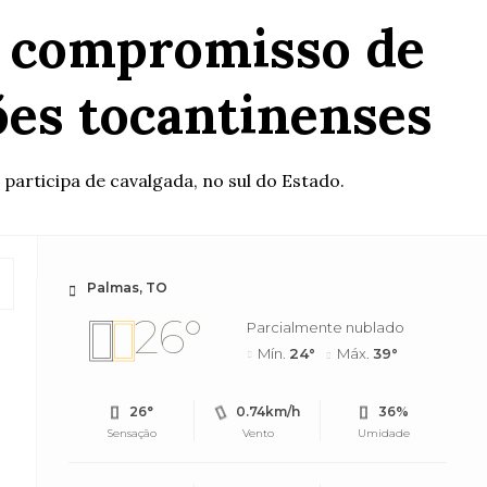
a compromisso de
ões tocantinenses
articipa de cavalgada, no sul do Estado.
Palmas, TO
26°
Parcialmente nublado
Mín.
24°
Máx.
39°
26°
0.74km/h
36%
Sensação
Vento
Umidade