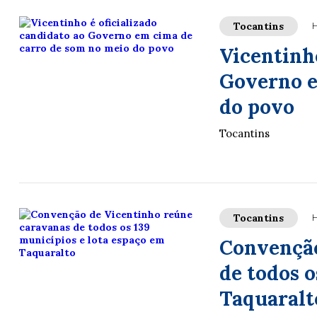
Tocantins
H
Vicentinho
Governo e
do povo
Tocantins
Tocantins
H
Convenção
de todos o
Taquaralt