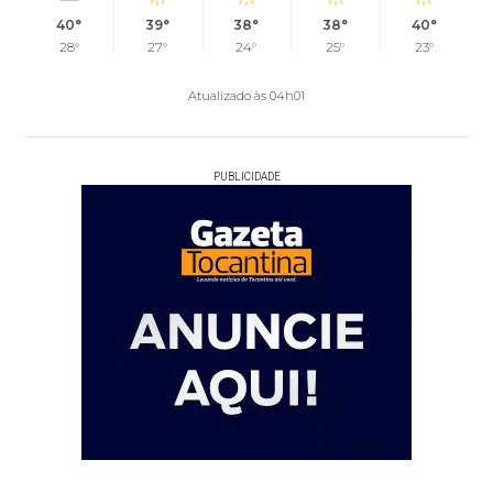
40°
39°
38°
38°
40°
28°
27°
24°
25°
23°
Atualizado às 04h01
PUBLICIDADE