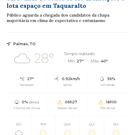
lota espaço em Taquaralto
Público aguarda a chegada dos candidatos da chapa
majoritária em clima de expectativa e entusiasmo
Palmas, TO
28°
Tempo nublado
Mín.
27°
Máx.
40°
27°
0.92km/h
36%
Sensação
Vento
Umidade
0%
06h27
18h10
(0mm)
Chance de chuva
Nascer do sol
Pôr do sol
SEG
TER
QUA
QUI
SEX