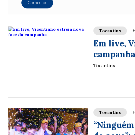
Comentar
Tocantins
H
Em live, V
campanh
Tocantins
Tocantins
H
“Ninguém 