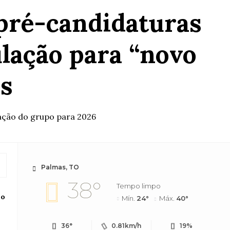
 pré-candidaturas
lação para “novo
ns
ulação do grupo para 2026
Palmas, TO
38°
Tempo limpo
Mín.
24°
Máx.
40°
36°
0.81km/h
19%