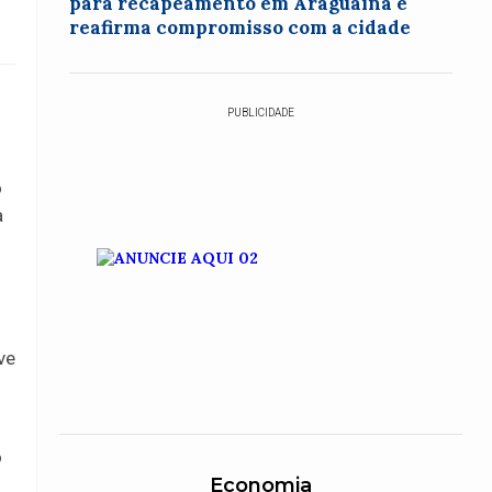
para recapeamento em Araguaína e
reafirma compromisso com a cidade
PUBLICIDADE
o
a
ve
o
Economia