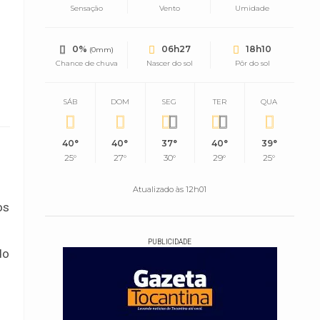
Sensação
Vento
Umidade
0%
06h27
18h10
(0mm)
Chance de chuva
Nascer do sol
Pôr do sol
SÁB
DOM
SEG
TER
QUA
40°
40°
37°
40°
39°
25°
27°
30°
29°
25°
Atualizado às 12h01
os
PUBLICIDADE
do