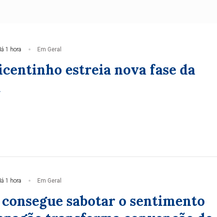
á 1 hora
Em Geral
icentinho estreia nova fase da
a
á 1 hora
Em Geral
consegue sabotar o sentimento