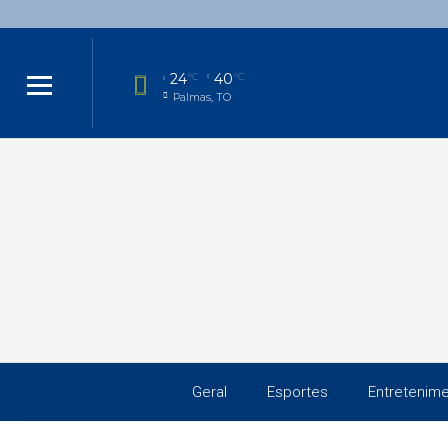
24
40
°C
°C
Palmas, TO
Geral
Esportes
Entretenim