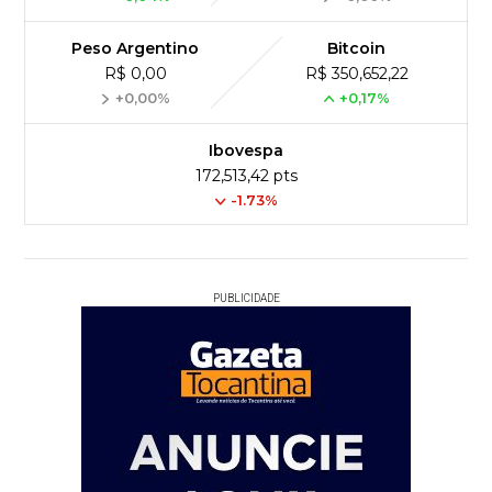
Peso Argentino
Bitcoin
R$ 0,00
R$ 350,652,22
+0,00%
+0,17%
Ibovespa
172,513,42 pts
-1.73%
PUBLICIDADE