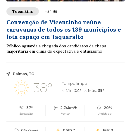
Tocantins
Há 1 dia
Convenção de Vicentinho reúne
caravanas de todos os 139 municípios e
lota espaço em Taquaralto
Público aguarda a chegada dos candidatos da chapa
majoritária em clima de expectativa e entusiasmo
Palmas, TO
38°
Tempo limpo
Mín.
24°
Máx.
39°
37°
2.74km/h
20%
Sensação
Vento
Umidade
0%
06h27
18h10
(0mm)