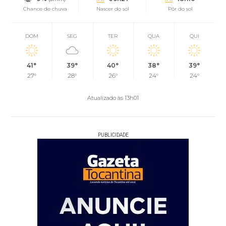
Chance de chuva
Nascer do sol
Pôr do sol
DOM
SEG
TER
QUA
QUI
41°
39°
40°
38°
39°
27°
28°
26°
24°
24°
Atualizado às 13h01
PUBLICIDADE