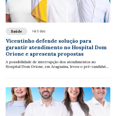
Saúde
Há 5 dias
Vicentinho defende solução para
garantir atendimento no Hospital Dom
Orione e apresenta propostas
A possibilidade de interrupção dos atendimentos no
Hospital Dom Orione, em Araguaína, levou o pré-candidato
ao Governo do Tocantins, Vicentinho Júnior, a defender uma
solução permanente para dar estabilidade financeira às
unidades que atendem pelo Sistema Único de Saúde (SUS).
Embora uma decisão judicial tenha determinado a
continuidade dos serviços, o hospital recorreu da decisão,
mantendo a preocupação sobre a continuidade do impasse.