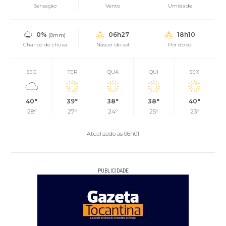
Sensação
Vento
Umidade
0%
06h27
18h10
(0mm)
Chance de chuva
Nascer do sol
Pôr do sol
SEG
TER
QUA
QUI
SEX
40°
39°
38°
38°
40°
28°
27°
24°
25°
23°
Atualizado às 06h01
PUBLICIDADE