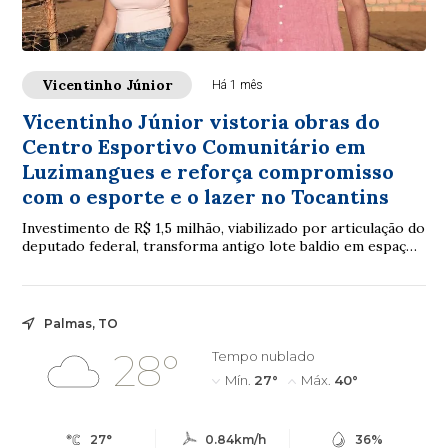
Vicentinho Júnior
Há 1 mês
Vicentinho Júnior vistoria obras do
Centro Esportivo Comunitário em
Luzimangues e reforça compromisso
com o esporte e o lazer no Tocantins
Investimento de R$ 1,5 milhão, viabilizado por articulação do
deputado federal, transforma antigo lote baldio em espaço
de lazer e convivência para a comunidade.
Palmas, TO
28°
Tempo nublado
Mín.
27°
Máx.
40°
27°
0.84km/h
36%