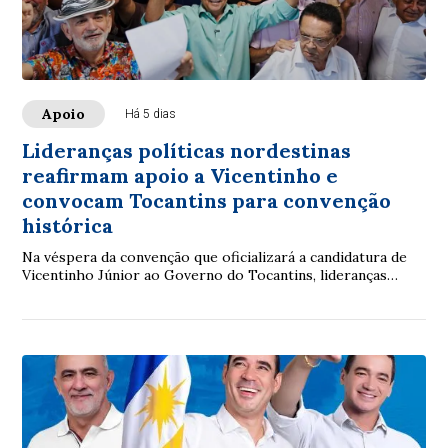
Apoio
Há 5 dias
Lideranças políticas nordestinas
reafirmam apoio a Vicentinho e
convocam Tocantins para convenção
histórica
Na véspera da convenção que oficializará a candidatura de
Vicentinho Júnior ao Governo do Tocantins, lideranças
políticas e comunitárias de origem nordestina participaram,
na manhã desta terça-feira (4), de encontro, em Palmas, para
reafirmar apoio ao projeto e mobilizar a população para o
evento que acontece nesta quarta-feira (5), às 17 horas, no
estacionamento do Ginásio Ayrton Senna, em Taquaralto,
em Palmas.