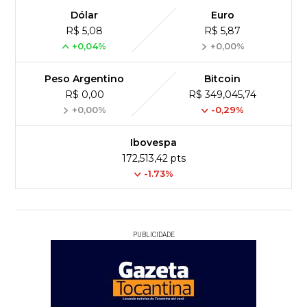
Dólar
Euro
R$ 5,08
R$ 5,87
+0,04%
+0,00%
Peso Argentino
Bitcoin
R$ 0,00
R$ 349,045,74
+0,00%
-0,29%
Ibovespa
172,513,42 pts
-1.73%
PUBLICIDADE