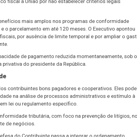
o fiscal à União por não estabelecer critérios legais
benefícios mais amplos nos programas de conformidade
os e o parcelamento em até 120 meses. O Executivo apontou
fiscais, por ausência de limite temporal e por ampliar o gas
nte.
 capacidade de pagamento reduzida momentaneamente, sob o
a privativa do presidente da República.
de
os contribuintes bons pagadores e cooperativos. Eles pod
idade na análise de processos administrativos e estímulo à
em lei ou regulamento específico.
rmidade tributária, com foco na prevenção de litígios, n
te de negócios.
fesa do Contribuinte passa a integrar o ordenamento