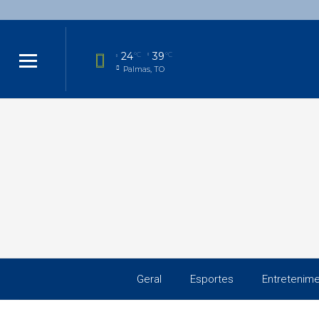
24
39
°C
°C
Palmas, TO
Geral
Esportes
Entretenim