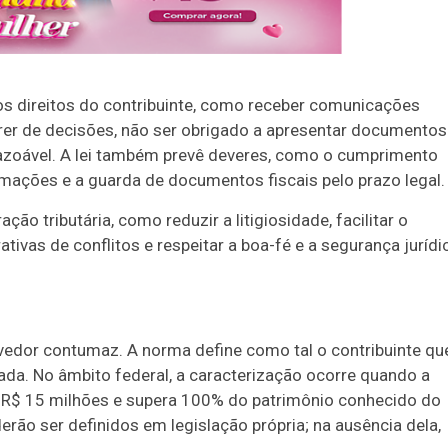
dos direitos do contribuinte, como receber comunicações
rrer de decisões, não ser obrigado a apresentar documentos
razoável. A lei também prevê deveres, como o cumprimento
ormações e a guarda de documentos fiscais pelo prazo legal.
o tributária, como reduzir a litigiosidade, facilitar o
ivas de conflitos e respeitar a boa-fé e a segurança jurídi
evedor contumaz. A norma define como tal o contribuinte qu
cada. No âmbito federal, a caracterização ocorre quando a
or a R$ 15 milhões e supera 100% do patrimônio conhecido do
derão ser definidos em legislação própria; na ausência dela,