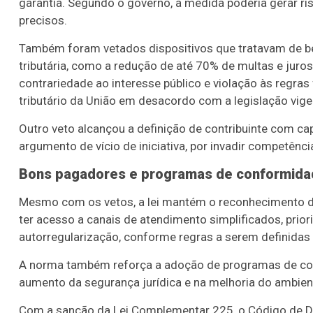
garantia. Segundo o governo, a medida poderia gerar risc
precisos.
Também foram vetados dispositivos que tratavam de 
tributária, como a redução de até 70% de multas e jur
contrariedade ao interesse público e violação às regras 
tributário da União em desacordo com a legislação vige
Outro veto alcançou a definição de contribuinte com
argumento de vício de iniciativa, por invadir competênci
Bons pagadores e programas de conformida
Mesmo com os vetos, a lei mantém o reconhecimento d
ter acesso a canais de atendimento simplificados, prior
autorregularização, conforme regras a serem definidas 
A norma também reforça a adoção de programas de confo
aumento da segurança jurídica e na melhoria do ambien
Com a sanção da Lei Complementar 225, o Código de De