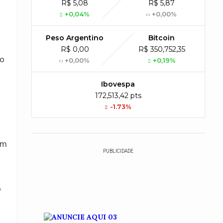
R$ 5,08
R$ 5,87
+0,04%
+0,00%
Peso Argentino
Bitcoin
R$ 0,00
R$ 350,752,35
to
+0,00%
+0,19%
Ibovespa
172,513,42 pts
-1.73%
em
PUBLICIDADE
o