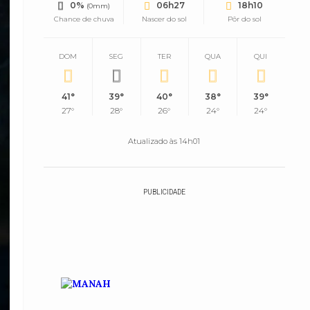
0%
06h27
18h10
(0mm)
Chance de chuva
Nascer do sol
Pôr do sol
DOM
SEG
TER
QUA
QUI
41°
39°
40°
38°
39°
27°
28°
26°
24°
24°
Atualizado às 14h01
PUBLICIDADE