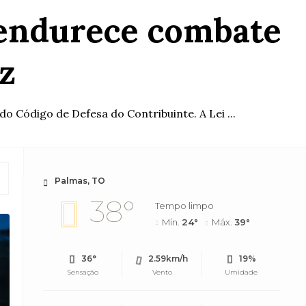
 endurece combate
z
do Código de Defesa do Contribuinte. A Lei ...
Palmas, TO
38°
Tempo limpo
Mín.
24°
Máx.
39°
36°
2.59km/h
19%
Sensação
Vento
Umidade