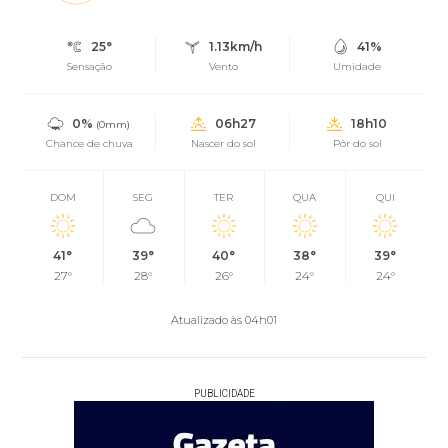
25°
1.13km/h
41%
Sensação
Vento
Umidade
0%
06h27
18h10
(0mm)
Chance de chuva
Nascer do sol
Pôr do sol
DOM
SEG
TER
QUA
QUI
41°
39°
40°
38°
39°
27°
28°
26°
24°
24°
Atualizado às 04h01
PUBLICIDADE