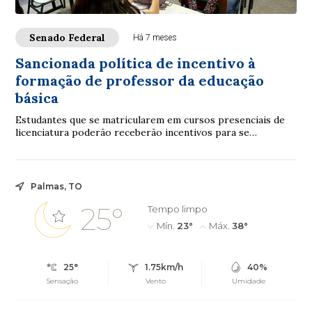
Senado Federal
Há 7 meses
Sancionada política de incentivo à
formação de professor da educação
básica
Estudantes que se matricularem em cursos presenciais de
licenciatura poderão receberão incentivos para se
tornarem professores da educação básica.F...
Palmas, TO
25°
Tempo limpo
Mín.
23°
Máx.
38°
25°
1.75km/h
40%
Sensação
Vento
Umidade