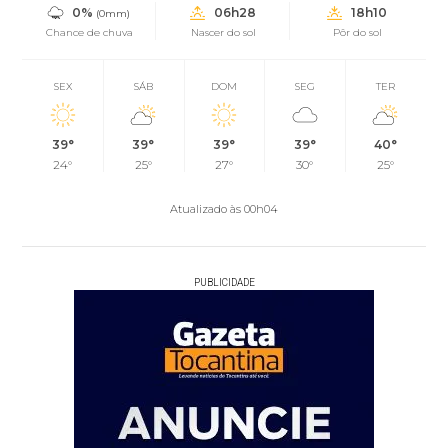
0%
06h28
18h10
(0mm)
Chance de chuva
Nascer do sol
Pôr do sol
SEX
SÁB
DOM
SEG
TER
39°
39°
39°
39°
40°
24°
25°
27°
30°
25°
Atualizado às 00h04
PUBLICIDADE