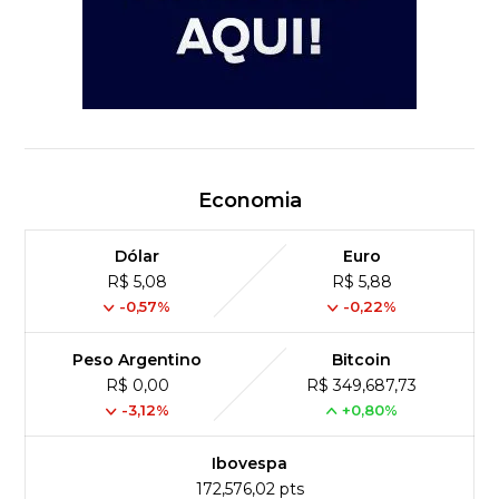
Economia
Dólar
Euro
R$ 5,08
R$ 5,88
-0,57%
-0,22%
Peso Argentino
Bitcoin
R$ 0,00
R$ 349,687,73
-3,12%
+0,80%
Ibovespa
172,576,02 pts