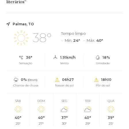
literários”
Palmas, TO
38°
Tempo limpo
Mín.
24°
Máx.
40°
36°
1.91km/h
18%
Sensação
Vento
Umidade
0%
06h27
18h10
(0mm)
Chance de chuva
Nascer do sol
Pôr do sol
SÁB
DOM
SEG
TER
QUA
40°
40°
37°
40°
39°
25°
27°
30°
29°
25°